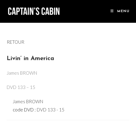
Skip
to
MENU
content
RETOUR
Livin’ in America
James BROWN
DVD 133 – 15
James BROWN
code DVD :
DVD 133 - 15