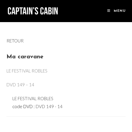
Skip
to
MENU
content
RETOUR
Ma caravane
LE FESTIVAL ROBLES
DVD 149 – 14
LE FESTIVAL ROBLES
code DVD :
DVD 149 - 14