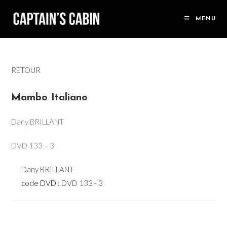
Skip
to
MENU
content
RETOUR
Mambo Italiano
Dany BRILLANT
DVD 133 – 3
Dany BRILLANT
code DVD :
DVD 133 - 3