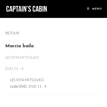
Skip
to
MENU
content
RETOUR
Marcia baila
LES RITA MITSOUKO
DVD 11 – 4
LES RITA MITSOUKO
code DVD :
DVD 11 - 4