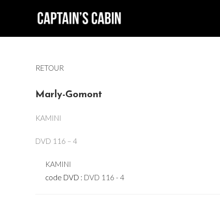
Skip
to
content
RETOUR
Marly-Gomont
KAMINI
DVD 116 – 4
KAMINI
code DVD :
DVD 116 - 4