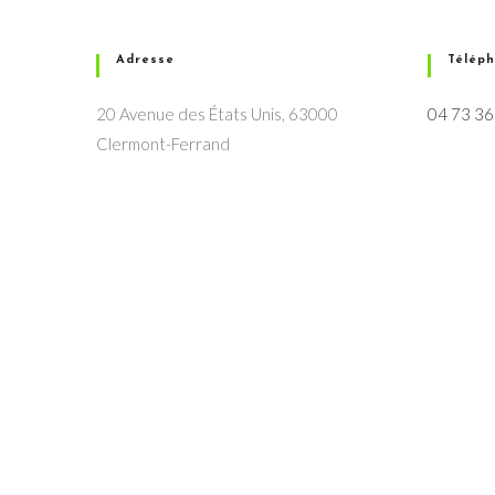
Adresse
Télép
20 Avenue des États Unis, 63000
04 73 36
Clermont-Ferrand