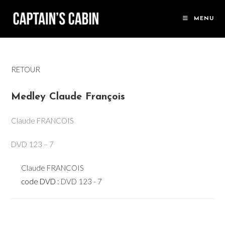
Skip
to
MENU
content
RETOUR
Medley Claude François
Claude FRANCOIS
DVD 123 – 7
Claude FRANCOIS
code DVD :
DVD 123 - 7