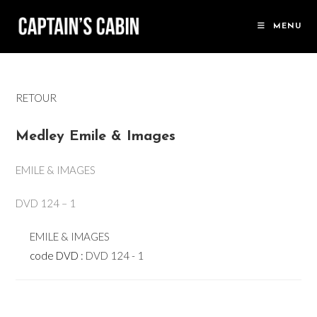
Skip
to
MENU
content
RETOUR
Medley Emile & Images
EMILE & IMAGES
DVD 124 – 1
EMILE & IMAGES
code DVD :
DVD 124 - 1