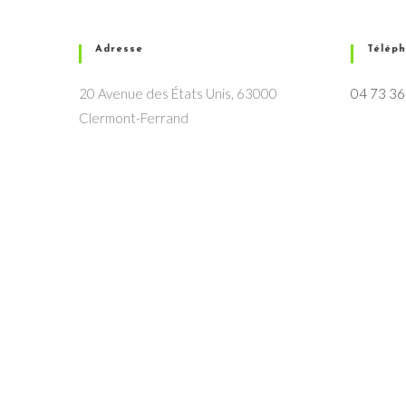
Adresse
Télép
20 Avenue des États Unis, 63000
04 73 36
Clermont-Ferrand