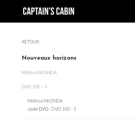
Skip
to
content
RETOUR
Nouveaux horizons
Mélissa NKONDA
DVD 100 – 5
Mélissa NKONDA
code DVD :
DVD 100 - 5