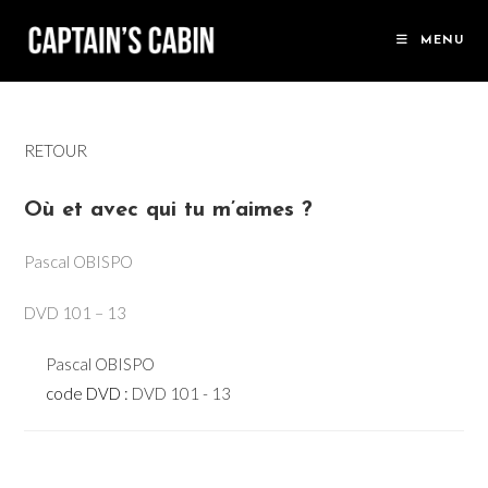
Skip
to
MENU
content
RETOUR
Où et avec qui tu m’aimes ?
Pascal OBISPO
DVD 101 – 13
Pascal OBISPO
code DVD :
DVD 101 - 13