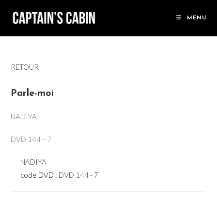
Skip
to
MENU
content
RETOUR
Parle-moi
NADIYA
DVD 144 – 7
NADIYA
code DVD :
DVD 144 - 7