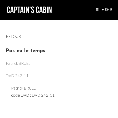
Skip
to
MENU
content
RETOUR
Pas eu le temps
Patrick BRUEL
DVD 242  11
Patrick BRUEL
code DVD :
DVD 242  11