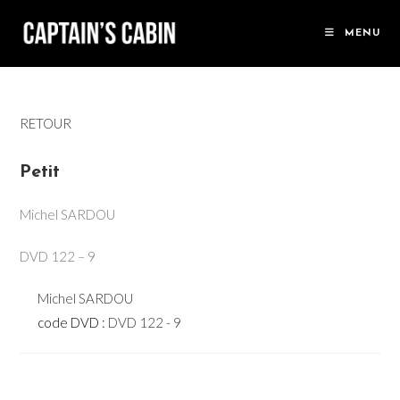
Skip
to
MENU
content
RETOUR
Petit
Michel SARDOU
DVD 122 – 9
Michel SARDOU
code DVD :
DVD 122 - 9