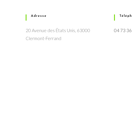
Adresse
Télép
20 Avenue des États Unis, 63000
04 73 36
Clermont-Ferrand