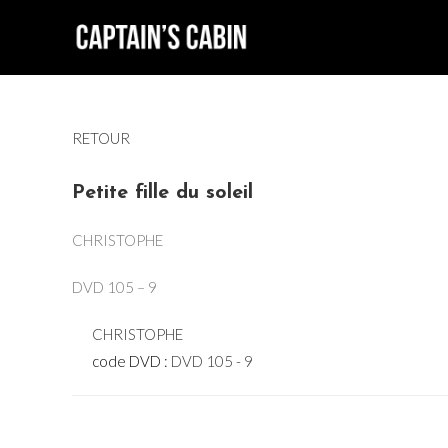
Skip
to
content
RETOUR
Petite fille du soleil
CHRISTOPHE
DVD 105 – 9
CHRISTOPHE
code DVD :
DVD 105 - 9