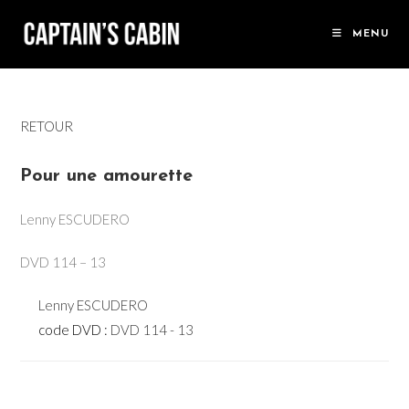
Skip
to
MENU
content
RETOUR
Pour une amourette
Lenny ESCUDERO
DVD 114 – 13
Lenny ESCUDERO
code DVD :
DVD 114 - 13