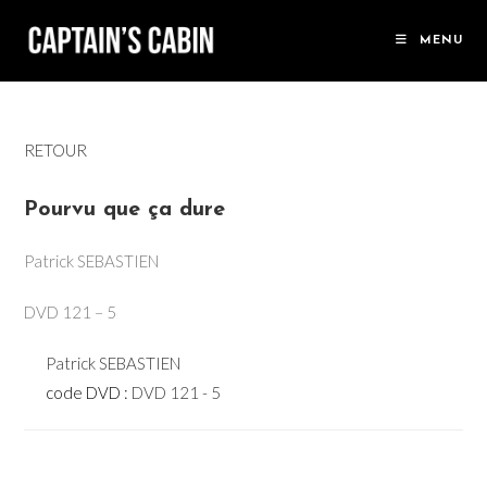
Skip
to
MENU
content
RETOUR
Pourvu que ça dure
Patrick SEBASTIEN
DVD 121 – 5
Patrick SEBASTIEN
code DVD :
DVD 121 - 5