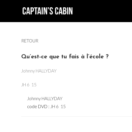
Skip
to
content
RETOUR
Qu’est-ce que tu fais à l’école ?
Johnny HALLYDAY
JH 6  15
Johnny HALLYDAY
code DVD :
JH 6  15