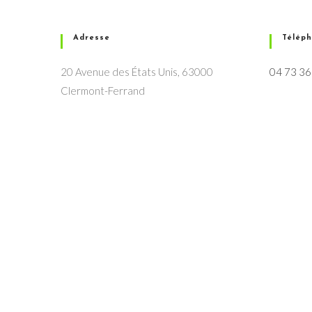
Adresse
Télép
20 Avenue des États Unis, 63000
04 73 36
Clermont-Ferrand