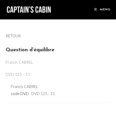
Skip
to
MENU
content
RETOUR
Question d’équilibre
Francis CABREL
DVD 125 – 11
Francis CABREL
code DVD :
DVD 125 - 11