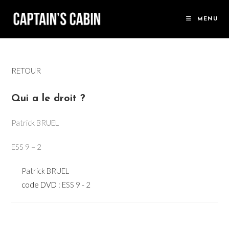
Skip
to
MENU
content
RETOUR
Qui a le droit ?
Patrick BRUEL
ESS 9 – 2
Patrick BRUEL
code DVD :
ESS 9 - 2