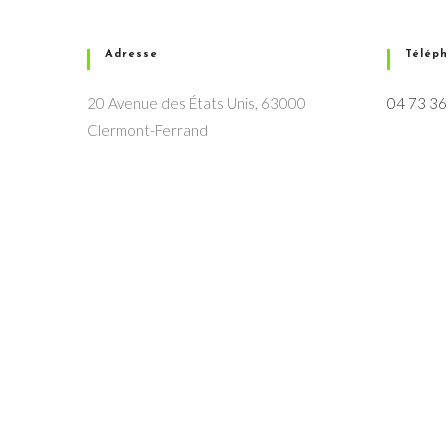
Adresse
Télép
20 Avenue des États Unis, 63000
04 73 36
Clermont-Ferrand