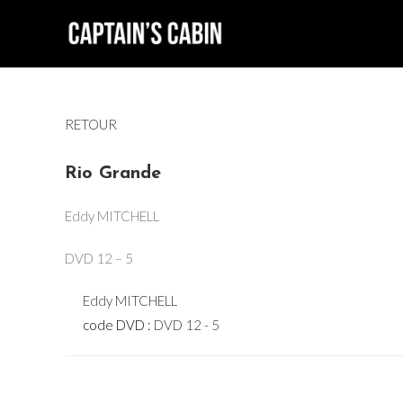
Skip
to
content
RETOUR
Rio Grande
Eddy MITCHELL
DVD 12 – 5
Eddy MITCHELL
code DVD :
DVD 12 - 5