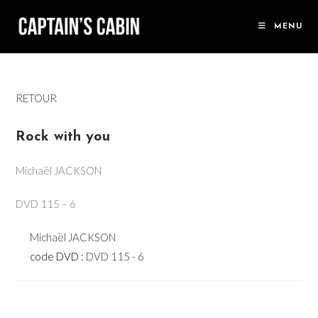
Skip
to
MENU
content
RETOUR
Rock with you
Michaël JACKSON
DVD 115 – 6
Michaël JACKSON
code DVD :
DVD 115 - 6