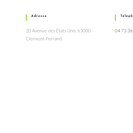
Adresse
Télép
20 Avenue des États Unis, 63000
04 73 36
Clermont-Ferrand