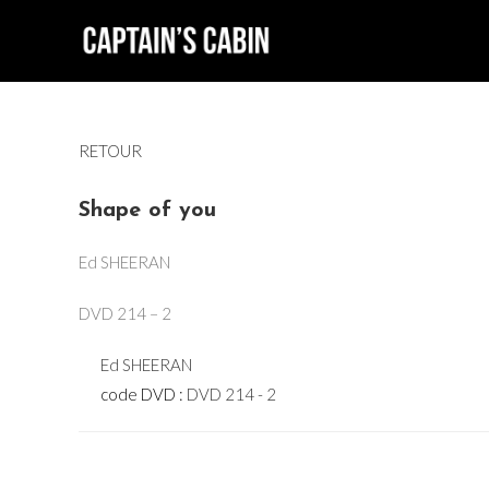
Skip
to
content
RETOUR
Shape of you
Ed SHEERAN
DVD 214 – 2
Ed SHEERAN
code DVD :
DVD 214 - 2