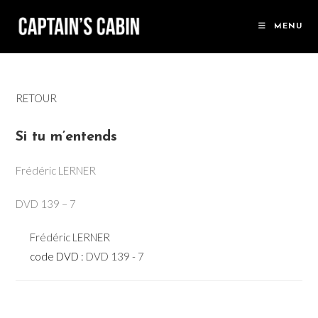
Skip
to
MENU
content
RETOUR
Si tu m’entends
Frédéric LERNER
DVD 139 – 7
Frédéric LERNER
code DVD :
DVD 139 - 7