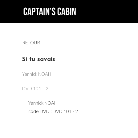
Skip
to
content
RETOUR
Si tu savais
Yannick NOAH
DVD 101 – 2
Yannick NOAH
code DVD :
DVD 101 - 2