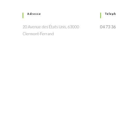
Adresse
Télép
20 Avenue des États Unis, 63000
04 73 36
Clermont-Ferrand