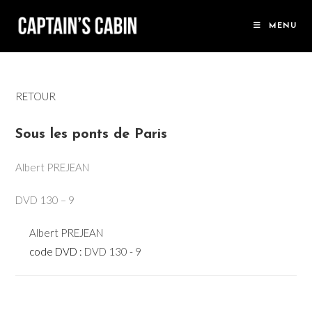
Skip
to
MENU
content
RETOUR
Sous les ponts de Paris
Albert PREJEAN
DVD 130 – 9
Albert PREJEAN
code DVD :
DVD 130 - 9