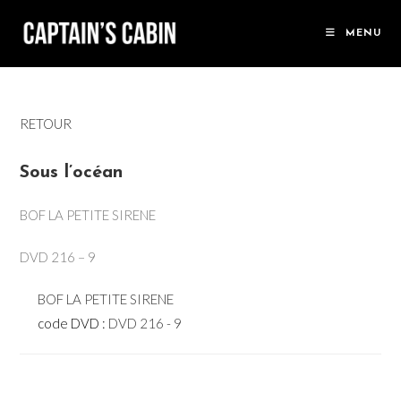
Skip
to
MENU
content
RETOUR
Sous l’océan
BOF LA PETITE SIRENE
DVD 216 – 9
BOF LA PETITE SIRENE
code DVD :
DVD 216 - 9