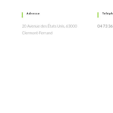
Adresse
Télép
20 Avenue des États Unis, 63000
04 73 36
Clermont-Ferrand