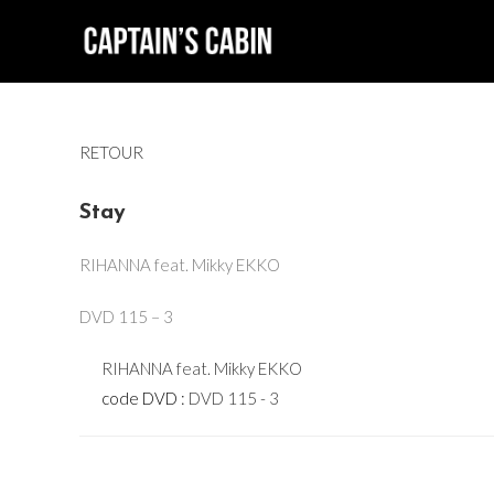
Skip
to
content
RETOUR
Stay
RIHANNA feat. Mikky EKKO
DVD 115 – 3
RIHANNA feat. Mikky EKKO
code DVD :
DVD 115 - 3