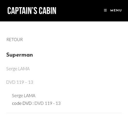
Skip
to
MENU
content
RETOUR
Superman
Serge LAMA
DVD 119 – 13
Serge LAMA
code DVD :
DVD 119 - 13