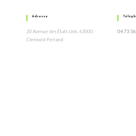
Adresse
Télép
20 Avenue des États Unis, 63000
04 73 36
Clermont-Ferrand