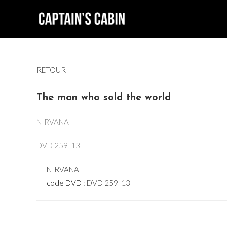
Skip
to
content
RETOUR
The man who sold the world
NIRVANA
DVD 259  13
NIRVANA
code DVD :
DVD 259  13