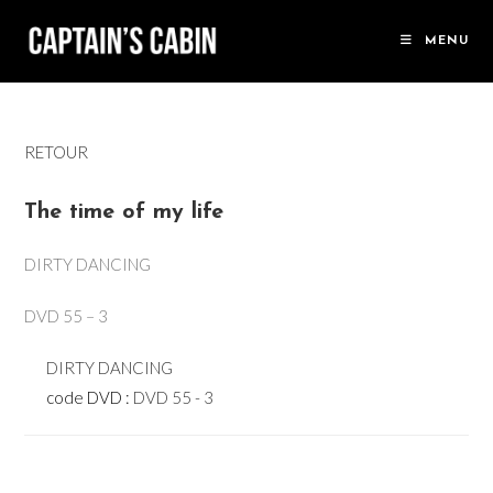
Skip
to
MENU
content
RETOUR
The time of my life
DIRTY DANCING
DVD 55 – 3
DIRTY DANCING
code DVD :
DVD 55 - 3