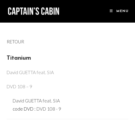
Skip
to
MENU
content
RETOUR
Titanium
David GUETTA feat. SIA
DVD 108 – 9
David GUETTA feat. SIA
code DVD :
DVD 108 - 9