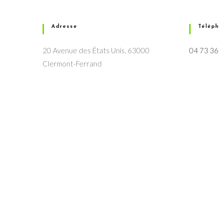
Adresse
Télép
20 Avenue des États Unis, 63000
04 73 36
Clermont-Ferrand