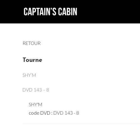
Skip
to
content
RETOUR
Tourne
SHY’M
DVD 143 – 8
SHY'M
code DVD :
DVD 143 - 8