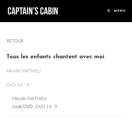
Skip
to
MENU
content
RETOUR
Tous les enfants chantent avec moi
Mireille MATHIEU
DVD 14 – 9
Mireille MATHIEU
code DVD :
DVD 14 - 9