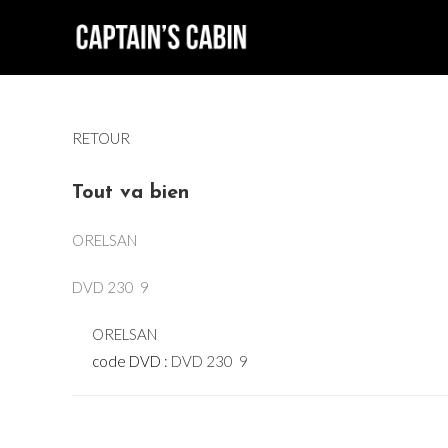
Skip
to
content
RETOUR
Tout va bien
ORELSAN
DVD 230  9
ORELSAN
code DVD :
DVD 230  9