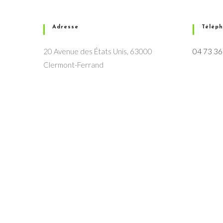
Adresse
Télép
20 Avenue des États Unis, 63000
04 73 36
Clermont-Ferrand