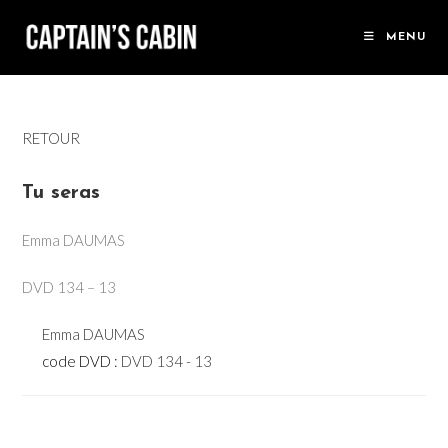
Skip
to
MENU
content
RETOUR
Tu seras
Emma DAUMAS
DVD 134 – 13
Emma DAUMAS
code DVD :
DVD 134 - 13