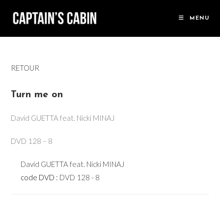
Skip
to
MENU
content
RETOUR
Turn me on
David GUETTA feat. Nicki MINAJ
DVD 128 – 8
David GUETTA feat. Nicki MINAJ
code DVD :
DVD 128 - 8