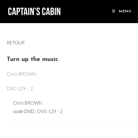
Skip
to
MENU
content
RETOUR
Turn up the music
Chris BROWN
DVD 129 – 2
Chris BROWN
code DVD :
DVD 129 - 2