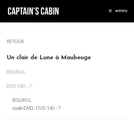
Skip
to
MENU
content
RETOUR
Un clair de Lune à Maubeuge
BOURVIL
DVD 140 – 7
BOURVIL
code DVD :
DVD 140 - 7