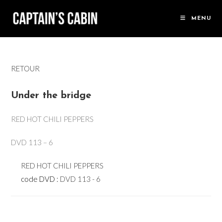
Skip
to
MENU
content
RETOUR
Under the bridge
RED HOT CHILI PEPPERS
DVD 113 – 6
RED HOT CHILI PEPPERS
code DVD :
DVD 113 - 6