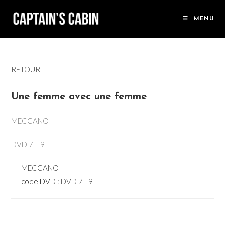
Skip
to
MENU
content
RETOUR
Une femme avec une femme
MECCANO
DVD 7 – 9
MECCANO
code DVD :
DVD 7 - 9