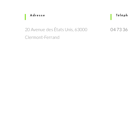
Adresse
Télép
20 Avenue des États Unis, 63000
04 73 36
Clermont-Ferrand