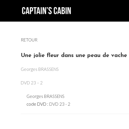
Skip
to
content
RETOUR
Une jolie fleur dans une peau de vache
Georges BRASSENS
DVD 23 – 2
Georges BRASSENS
code DVD :
DVD 23 - 2