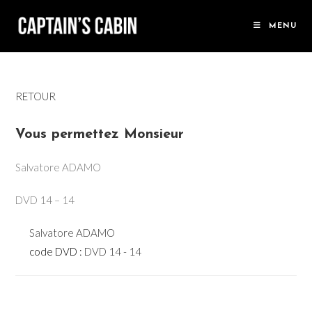
Skip
to
MENU
content
RETOUR
Vous permettez Monsieur
Salvatore ADAMO
DVD 14 – 14
Salvatore ADAMO
code DVD :
DVD 14 - 14