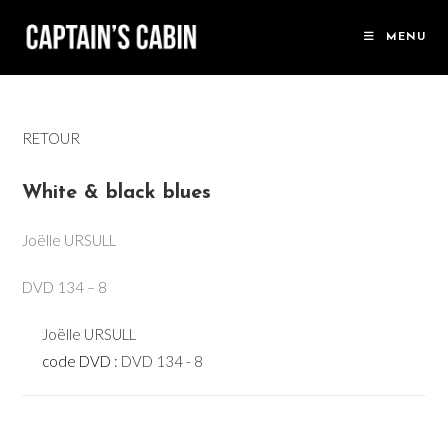
Skip
to
MENU
content
RETOUR
White & black blues
Joëlle URSULL
DVD 134 – 8
Joëlle URSULL
code DVD :
DVD 134 - 8