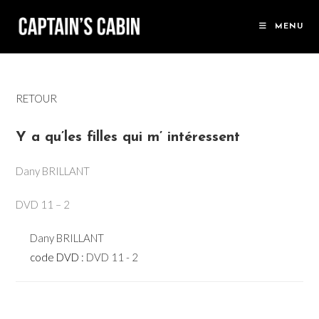
Skip
to
MENU
content
RETOUR
Y a qu’les filles qui m’ intéressent
Dany BRILLANT
DVD 11 – 2
Dany BRILLANT
code DVD :
DVD 11 - 2