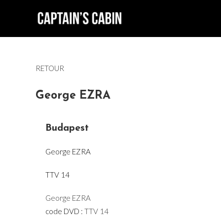
Skip
to
content
RETOUR
George EZRA
Budapest
George EZRA
TTV 14
George EZRA
code DVD :
TTV 14