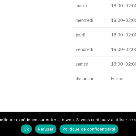
mardi
18:00–02:0
mercredi
18:00–02:0
jeudi
18:00–02:0
vendredi
18:00–02:0
samedi
18:00–02:0
dimanche
Fermé
eilleure expérience sur notre site web. Si vous continuez à utiliser ce
CO
Ok
Refuser
Politique de confidentialité