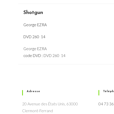
Shotgun
George EZRA
DVD 260  14
George EZRA
code DVD :
DVD 260  14
Adresse
Télép
20 Avenue des États Unis, 63000
04 73 36
Clermont-Ferrand