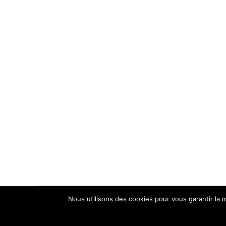
Nous utilisons des cookies pour vous garantir la m
© COPYRIGHT - CAPTAIN'S CABIN / CONCEPTION
G.CO