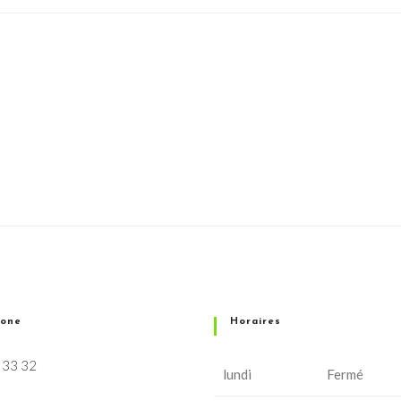
hone
Horaires
 33 32
lundi
Fermé