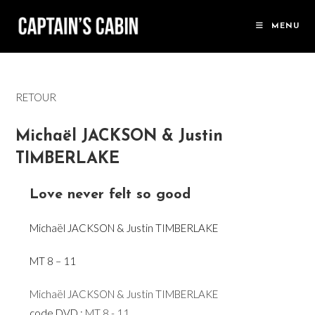
Skip
to
MENU
content
RETOUR
Michaël JACKSON & Justin
TIMBERLAKE
Love never felt so good
Michaël JACKSON & Justin TIMBERLAKE
MT 8 – 11
Michaël JACKSON & Justin TIMBERLAKE
code DVD :
MT 8 - 11