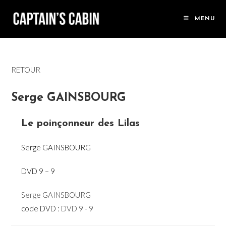
Skip
to
MENU
content
RETOUR
Serge GAINSBOURG
Le poinçonneur des Lilas
Serge GAINSBOURG
DVD 9 – 9
Serge GAINSBOURG
code DVD :
DVD 9 - 9