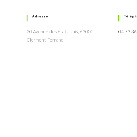
Adresse
Télép
20 Avenue des États Unis, 63000
04 73 36
Clermont-Ferrand