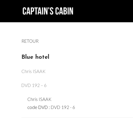
Skip
to
content
RETOUR
Blue hotel
Chris ISAAK
DVD 192 – 6
Chris ISAAK
code DVD :
DVD 192 - 6