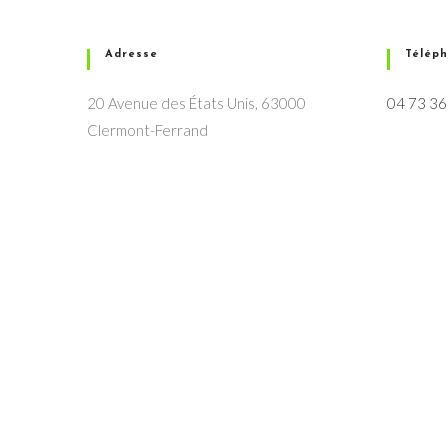
Adresse
Télép
20 Avenue des États Unis, 63000
04 73 36
Clermont-Ferrand